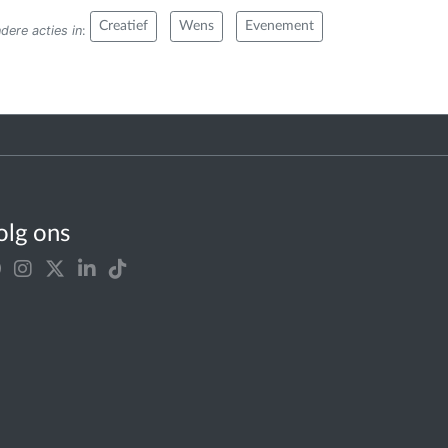
Creatief
Wens
Evenement
dere acties in
:
olg ons