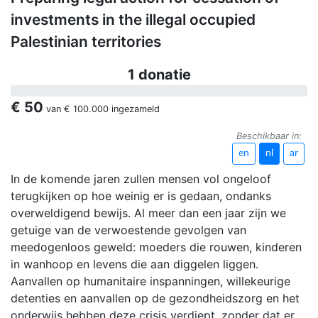
investments in the illegal occupied
Palestinian territories
1 donatie
€ 50
van
€ 100.000
ingezameld
Beschikbaar in:
en
nl
ar
In de komende jaren zullen mensen vol ongeloof
terugkijken op hoe weinig er is gedaan, ondanks
overweldigend bewijs. Al meer dan een jaar zijn we
getuige van de verwoestende gevolgen van
meedogenloos geweld: moeders die rouwen, kinderen
in wanhoop en levens die aan diggelen liggen.
Aanvallen op humanitaire inspanningen, willekeurige
detenties en aanvallen op de gezondheidszorg en het
onderwijs hebben deze crisis verdiept, zonder dat er