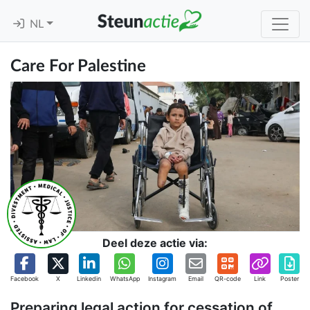
NL
Care For Palestine
Deel deze actie via:
Facebook
X
Linkedin
WhatsApp
Instagram
Email
QR-code
Link
Poster
Preparing legal action for cessation of