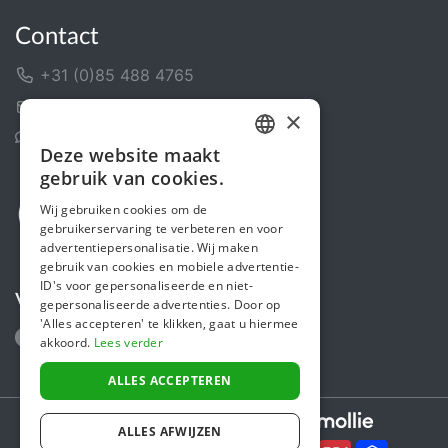
Contact
+31 (0)85 488 4765
Contactformulier
×
Helpcentrum
Deze website maakt
DUTCH
gebruik van cookies.
FRENCH
Wij gebruiken cookies om de
gebruikerservaring te verbeteren en voor
ENGLISH
advertentiepersonalisatie. Wij maken
gebruik van cookies en mobiele advertentie-
ID's voor gepersonaliseerde en niet-
Volg ons
gepersonaliseerde advertenties. Door op
'Alles accepteren' te klikken, gaat u hiermee
akkoord.
Lees verder
ALLES ACCEPTEREN
Secure payments powered by
ALLES AFWIJZEN