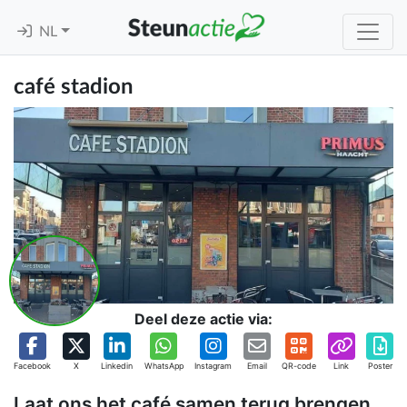
NL
café stadion
Deel deze actie via:
Facebook
X
Linkedin
WhatsApp
Instagram
Email
QR-code
Link
Poster
Laat ons het café samen terug brengen