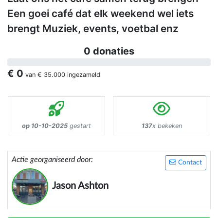
Een goei café dat elk weekend wel iets
brengt Muziek, events, voetbal enz
0 donaties
€ 0
van
€ 35.000
ingezameld
op 10-10-2025
gestart
137
x bekeken
Actie georganiseerd door:
Contact
Jason Ashton