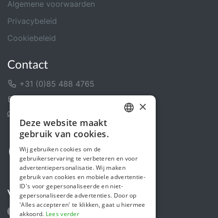
Algemene voorwaarden
Privacybeleid
Cookiebeleid
Contact
+31 (0)85 488 4765
Contactformulier
×
Helpcentrum
Deze website maakt
DUTCH
gebruik van cookies.
FRENCH
Wij gebruiken cookies om de
gebruikerservaring te verbeteren en voor
ENGLISH
advertentiepersonalisatie. Wij maken
gebruik van cookies en mobiele advertentie-
ID's voor gepersonaliseerde en niet-
Volg ons
gepersonaliseerde advertenties. Door op
'Alles accepteren' te klikken, gaat u hiermee
akkoord.
Lees verder