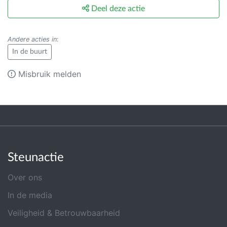
Deel deze actie
Andere acties in
:
In de buurt
Misbruik melden
Steunactie
Over ons
In de media
Veiligheid & Betrouwbaarheid