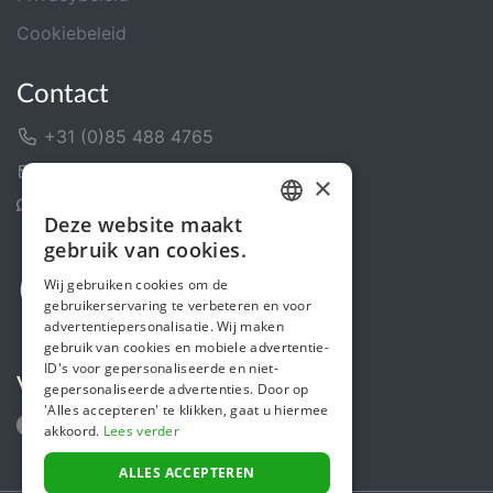
Cookiebeleid
Contact
+31 (0)85 488 4765
Contactformulier
×
Helpcentrum
Deze website maakt
DUTCH
gebruik van cookies.
FRENCH
Wij gebruiken cookies om de
gebruikerservaring te verbeteren en voor
ENGLISH
advertentiepersonalisatie. Wij maken
gebruik van cookies en mobiele advertentie-
ID's voor gepersonaliseerde en niet-
Volg ons
gepersonaliseerde advertenties. Door op
'Alles accepteren' te klikken, gaat u hiermee
akkoord.
Lees verder
ALLES ACCEPTEREN