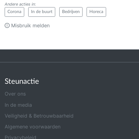
Andere acties in
:
Corona
In de buurt
Bedrijven
Horeca
Misbruik melden
Steunactie
Over ons
In de media
Veiligheid & Betrouwbaarheid
Algemene voorwaarden
Privacybeleid