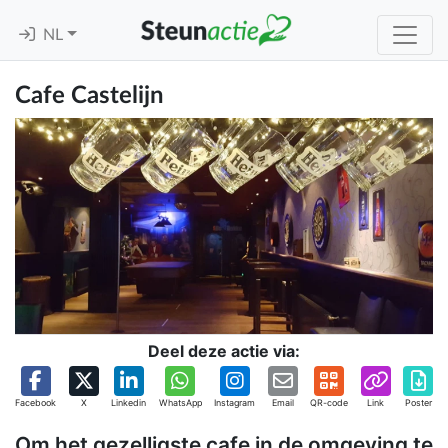
NL
Cafe Castelijn
Deel deze actie via:
Facebook
X
Linkedin
WhatsApp
Instagram
Email
QR-code
Link
Poster
Om het gezelligste cafe in de omgeving te