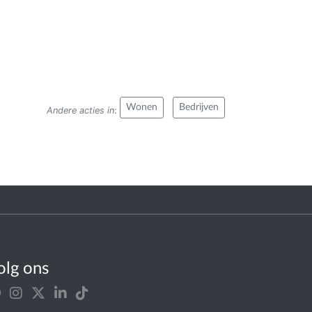
Wonen
Bedrijven
Andere acties in
:
olg ons