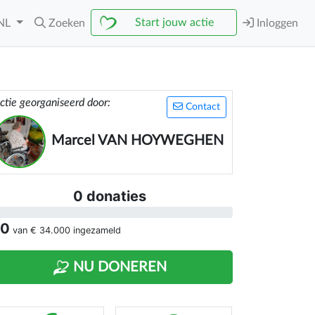
Start jouw actie
NL
Zoeken
Inloggen
ctie georganiseerd door:
Contact
Marcel VAN HOYWEGHEN
0 donaties
 0
van
€ 34.000
ingezameld
NU DONEREN