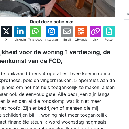
o
Deel deze actie via:
X
Linkedin
WhatsApp
Instagram
Email
QR-code
Link
Poster
lijkheid voor de woning 1 verdieping, de
ssenkomst van de FOD,
 de buikwand breuk 4 operaties, twee keer in coma,
nekprothese, pols en vingerbreuken, 5 operaties aan de
ijkheid om het het huis toegankelijk te maken, alleen
aar ook de eenvoudigste. Alle bedrijven zijn langs
en ja en dan al die rondslomp wat ik niet meer
et hoofd. Zijn er bedrijven of mensen die mij
schilderijen bij , woning niet meer toegankelijk
met financiële steun ik word woensdag nogmaals
jn woning wegens ontoegankelijk met de trappen