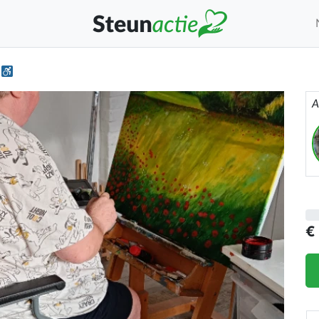
e
A
€