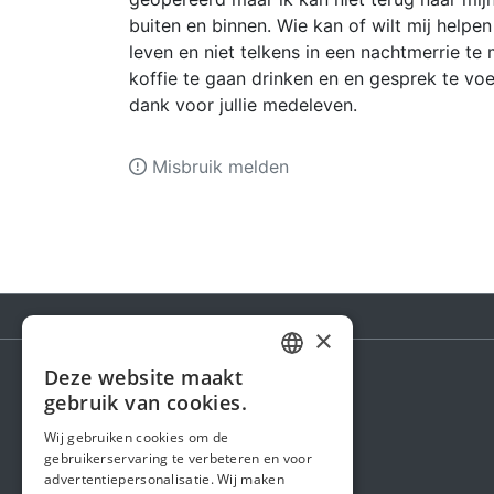
buiten en binnen. Wie kan of wilt mij helpe
leven en niet telkens in een nachtmerrie t
koffie te gaan drinken en en gesprek te v
dank voor jullie medeleven.
Misbruik melden
×
Deze website maakt
DUTCH
gebruik van cookies.
Steunactie
FRENCH
Wij gebruiken cookies om de
Over ons
gebruikerservaring te verbeteren en voor
ENGLISH
advertentiepersonalisatie. Wij maken
In de media