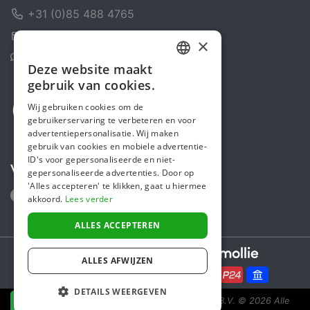
+31 (0)85 488 4765
Contactformulier
×
Helpcentrum
Deze website maakt
DUTCH
gebruik van cookies.
FRENCH
Wij gebruiken cookies om de
gebruikerservaring te verbeteren en voor
ENGLISH
advertentiepersonalisatie. Wij maken
gebruik van cookies en mobiele advertentie-
ID's voor gepersonaliseerde en niet-
Volg ons
gepersonaliseerde advertenties. Door op
'Alles accepteren' te klikken, gaat u hiermee
akkoord.
Lees verder
ALLES ACCEPTEREN
Secure payments powered by
ALLES AFWIJZEN
DETAILS WEERGEVEN
Steunactie is een initiatief van Sponsor Europe B.V.
© 2026 Alle
NU DONEREN