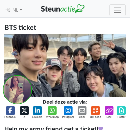
NL
BTS ticket
Deel deze actie via:
Facebook
X
Linkedin
WhatsApp
Instagram
Email
QR-code
Link
Poster
Help my army friend get a ticket!