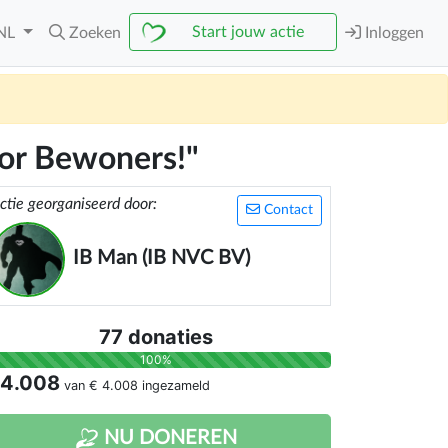
Start jouw actie
NL
Zoeken
Inloggen
oor Bewoners!"
ctie georganiseerd door:
Contact
IB Man (IB NVC BV)
77 donaties
100%
 4.008
van
€ 4.008
ingezameld
NU DONEREN