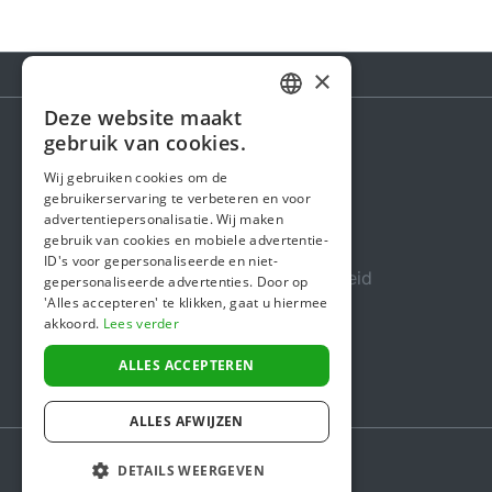
×
Deze website maakt
DUTCH
gebruik van cookies.
Steunactie
FRENCH
Wij gebruiken cookies om de
gebruikerservaring te verbeteren en voor
ENGLISH
Over ons
advertentiepersonalisatie. Wij maken
gebruik van cookies en mobiele advertentie-
In de media
ID's voor gepersonaliseerde en niet-
Veiligheid & Betrouwbaarheid
gepersonaliseerde advertenties. Door op
'Alles accepteren' te klikken, gaat u hiermee
Algemene voorwaarden
akkoord.
Lees verder
Privacybeleid
ALLES ACCEPTEREN
Cookiebeleid
ALLES AFWIJZEN
DETAILS WEERGEVEN