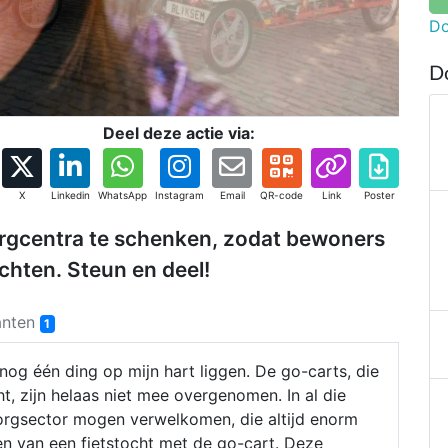
Do
D
Deel deze actie via:
X
Linkedin
WhatsApp
Instagram
Email
QR-code
Link
Poster
orgcentra te schenken, zodat bewoners
chten. Steun en deel!
anten
1
r nog één ding op mijn hart liggen. De go-carts, die
, zijn helaas niet mee overgenomen. In al die
orgsector mogen verwelkomen, die altijd enorm
n van een fietstocht met de go-cart. Deze