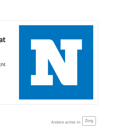
at
cht
Zorg
Andere acties in
: