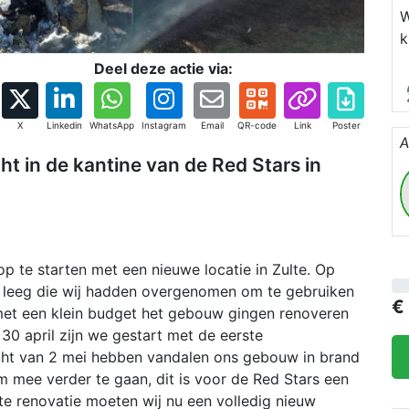
W
k
C
Deel deze actie via:
h
m
i
X
Linkedin
WhatsApp
Instagram
Email
QR-code
Link
Poster
A
o
t in de kantine van de Red Stars in
w
b
 te starten met een nieuwe locatie in Zulte. Op
leeg die wij hadden overgenomen om te gebruiken
€
 met een klein budget het gebouw gingen renoveren
0 april zijn we gestart met de eerste
ht van 2 mei hebben vandalen ons gebouw in brand
 mee verder te gaan, dit is voor de Red Stars een
chte renovatie moeten wij nu een volledig nieuw