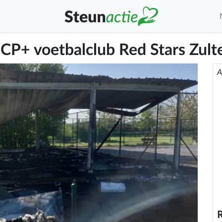
 CP+ voetbalclub Red Stars Zult
A
R