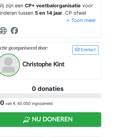
ij zijn een
CP+ voetbalorganisatie
voor
inderen tussen
5 en 14 jaar
. CP ofwel
erebrale Parese genoemd is een
ersenverlamming die op gelijk welke
anier ontstaan is. Vanuit de visie dat
edereen moet kunnen voetballen,
ctie georganiseerd door:
rganiseren we een voetbaltraject en
Contact
kampen
zonder prestatiedruk
. Iedereen is
elkom, ook vriendjes zonder motorische
Christophe Kint
eperking.
0 donaties
 0
van
€ 40.000
ingezameld
NU DONEREN