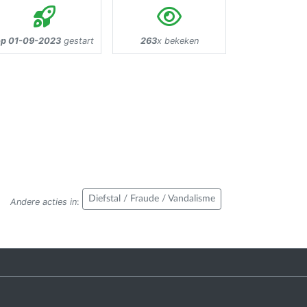
op 01-09-2023
gestart
263
x bekeken
Diefstal / Fraude / Vandalisme
Andere acties in
: