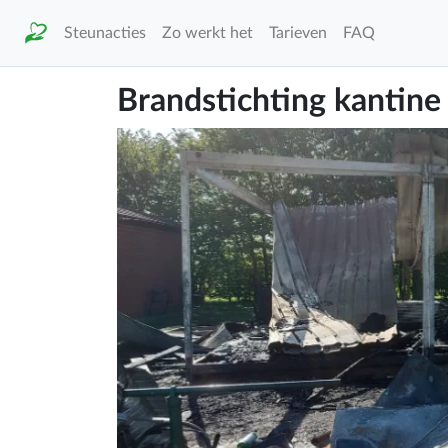
Steunacties
Zo werkt het
Tarieven
FAQ
Brandstichting kantine