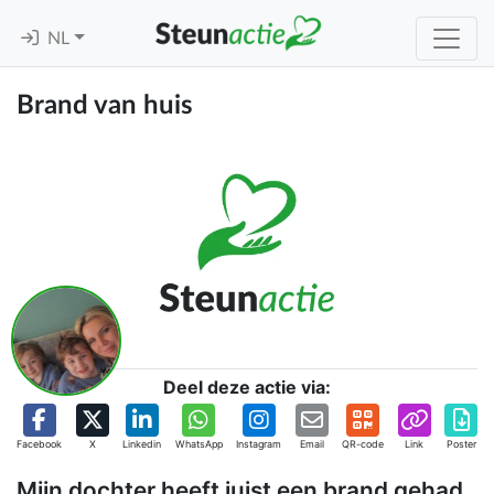
NL
Brand van huis
Deel deze actie via:
Facebook
X
Linkedin
WhatsApp
Instagram
Email
QR-code
Link
Poster
Mijn dochter heeft juist een brand gehad