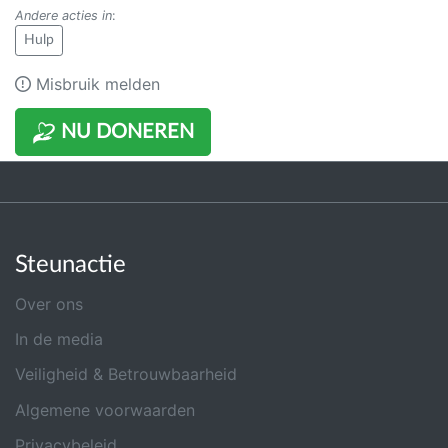
Andere acties in
:
Hulp
Misbruik melden
NU DONEREN
Steunactie
Over ons
In de media
Veiligheid & Betrouwbaarheid
Algemene voorwaarden
Privacybeleid