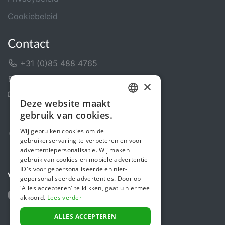
Cookiebeleid
Contact
+31 (0)85 488 4765
Contactformulier
×
Helpcentrum
Deze website maakt
DUTCH
gebruik van cookies.
FRENCH
Wij gebruiken cookies om de
gebruikerservaring te verbeteren en voor
ENGLISH
advertentiepersonalisatie. Wij maken
gebruik van cookies en mobiele advertentie-
ID's voor gepersonaliseerde en niet-
Volg ons
gepersonaliseerde advertenties. Door op
'Alles accepteren' te klikken, gaat u hiermee
akkoord.
Lees verder
ALLES ACCEPTEREN