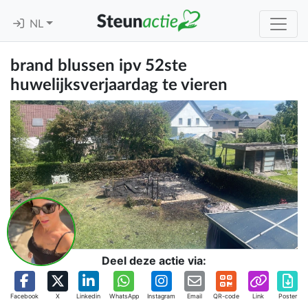
NL
brand blussen ipv 52ste
huwelijksverjaardag te vieren
Deel deze actie via:
Facebook
X
Linkedin
WhatsApp
Instagram
Email
QR-code
Link
Poster