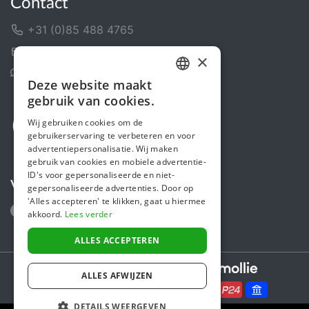
Contact
+31 (0)85 488 4765
Contactformulier
×
Helpcentrum
Deze website maakt
DUTCH
gebruik van cookies.
FRENCH
Wij gebruiken cookies om de
gebruikerservaring te verbeteren en voor
ENGLISH
advertentiepersonalisatie. Wij maken
gebruik van cookies en mobiele advertentie-
ID's voor gepersonaliseerde en niet-
Volg ons
gepersonaliseerde advertenties. Door op
'Alles accepteren' te klikken, gaat u hiermee
akkoord.
Lees verder
ALLES ACCEPTEREN
Secure payments powered by
ALLES AFWIJZEN
DETAILS WEERGEVEN