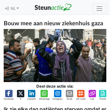
NL
Bouw mee aan nieuw ziekenhuis gaza
Deel deze actie via:
Facebook
X
Linkedin
WhatsApp
Instagram
Email
QR-code
Link
Poster
Ik zie elke dag patiënten sterven omdat er