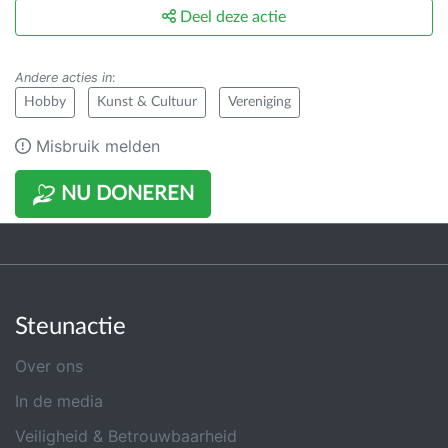
Deel deze actie
Andere acties in
:
Hobby
Kunst & Cultuur
Vereniging
Misbruik melden
NU DONEREN
Steunactie
Over ons
In de media
Veiligheid & Betrouwbaarheid