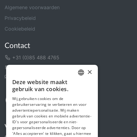
Algemene voorwaarden
Privacybeleid
Cookiebeleid
Contact
+31 (0)85 488 4765
Contactformulier
×
Helpcentrum
Deze website maakt
DUTCH
gebruik van cookies.
FRENCH
Wij gebruiken cookies om de
gebruikerservaring te verbeteren en voor
ENGLISH
advertentiepersonalisatie. Wij maken
gebruik van cookies en mobiele advertentie-
ID's voor gepersonaliseerde en niet-
Volg ons
gepersonaliseerde advertenties. Door op
'Alles accepteren' te klikken, gaat u hiermee