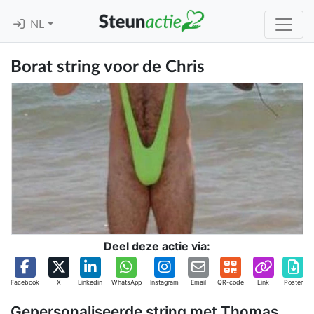
NL
Borat string voor de Chris
Deel deze actie via:
Facebook
X
Linkedin
WhatsApp
Instagram
Email
QR-code
Link
Poster
Gepersonaliseerde string met Thomas