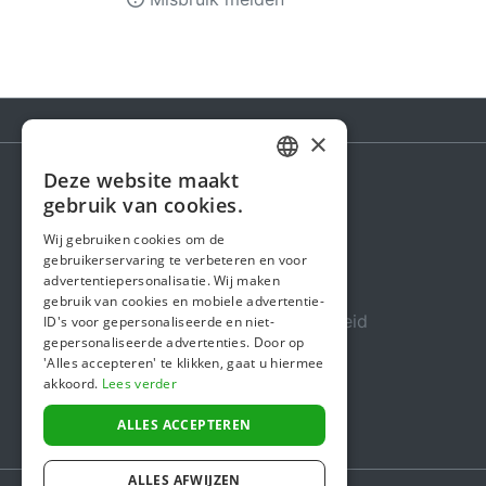
×
Deze website maakt
DUTCH
gebruik van cookies.
Steunactie
FRENCH
Wij gebruiken cookies om de
Over ons
gebruikerservaring te verbeteren en voor
ENGLISH
advertentiepersonalisatie. Wij maken
In de media
gebruik van cookies en mobiele advertentie-
Veiligheid & Betrouwbaarheid
ID's voor gepersonaliseerde en niet-
gepersonaliseerde advertenties. Door op
Algemene voorwaarden
'Alles accepteren' te klikken, gaat u hiermee
akkoord.
Lees verder
Privacybeleid
Cookiebeleid
ALLES ACCEPTEREN
ALLES AFWIJZEN