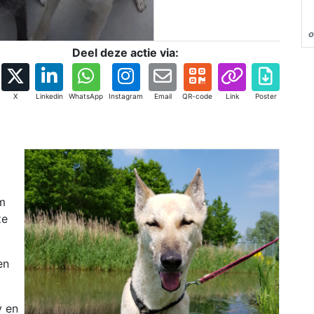
o
Deel deze actie via:
X
Linkedin
WhatsApp
Instagram
Email
QR-code
Link
Poster
m
ze
en
y en