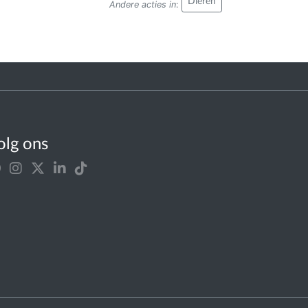
Dieren
Andere acties in
:
olg ons