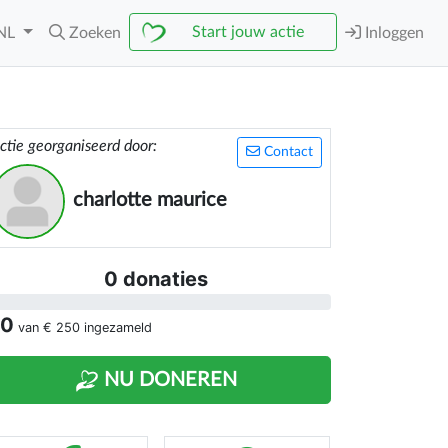
Start jouw actie
NL
Zoeken
Inloggen
ctie georganiseerd door:
Contact
charlotte maurice
0 donaties
 0
van
€ 250
ingezameld
NU DONEREN