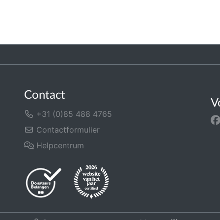
Contact
V
+31 (0)85 488 4765
Contactformulier
Helpcentrum