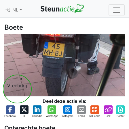
NL
Boete
Deel deze actie via:
Facebook
X
Linkedin
WhatsApp
Instagram
Email
QR-code
Link
Poster
Onterechte boete