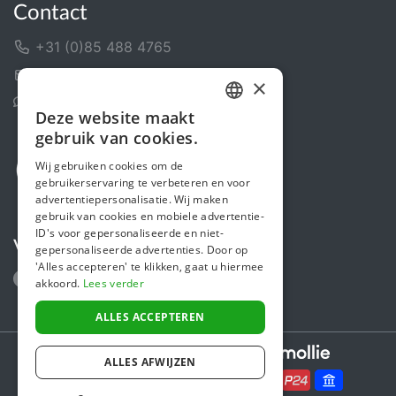
Contact
+31 (0)85 488 4765
Contactformulier
×
Helpcentrum
Deze website maakt
DUTCH
gebruik van cookies.
FRENCH
Wij gebruiken cookies om de
gebruikerservaring te verbeteren en voor
ENGLISH
advertentiepersonalisatie. Wij maken
gebruik van cookies en mobiele advertentie-
ID's voor gepersonaliseerde en niet-
Volg ons
gepersonaliseerde advertenties. Door op
'Alles accepteren' te klikken, gaat u hiermee
akkoord.
Lees verder
ALLES ACCEPTEREN
Secure payments powered by
ALLES AFWIJZEN