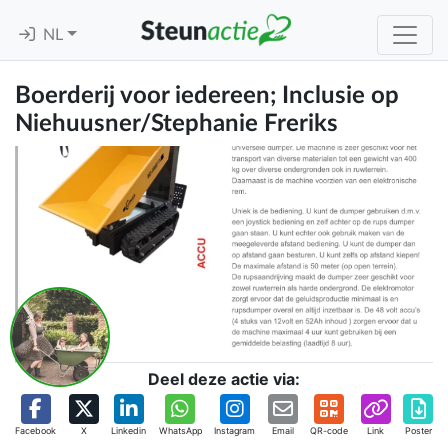
NL
Boerderij voor iedereen; Inclusie op
Niehuusner/Stephanie Freriks
Deel deze actie via:
Facebook
X
Linkedin
WhatsApp
Instagram
Email
QR-code
Link
Poster