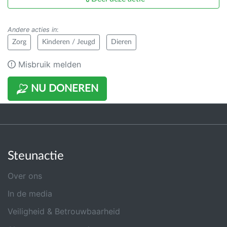
Andere acties in
:
Zorg
Kinderen / Jeugd
Dieren
Misbruik melden
NU DONEREN
Steunactie
Over ons
In de media
Veiligheid & Betrouwbaarheid