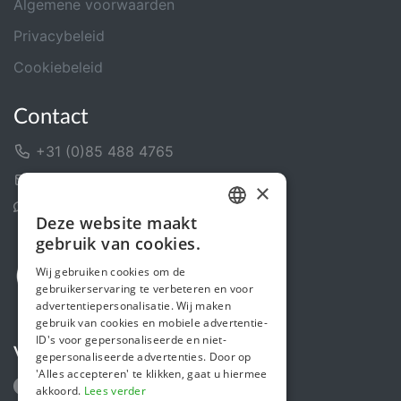
Algemene voorwaarden
Privacybeleid
Cookiebeleid
Contact
+31 (0)85 488 4765
Contactformulier
×
Helpcentrum
Deze website maakt
DUTCH
gebruik van cookies.
FRENCH
Wij gebruiken cookies om de
gebruikerservaring te verbeteren en voor
ENGLISH
advertentiepersonalisatie. Wij maken
gebruik van cookies en mobiele advertentie-
ID's voor gepersonaliseerde en niet-
Volg ons
gepersonaliseerde advertenties. Door op
'Alles accepteren' te klikken, gaat u hiermee
akkoord.
Lees verder