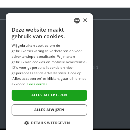
×
Deze website maakt
DUTCH
gebruik van cookies.
Steunactie
FRENCH
Wij gebruiken cookies om de
Over ons
gebruikerservaring te verbeteren en voor
ENGLISH
advertentiepersonalisatie. Wij maken
In de media
gebruik van cookies en mobiele advertentie-
Veiligheid & Betrouwbaarheid
ID's voor gepersonaliseerde en niet-
gepersonaliseerde advertenties. Door op
Algemene voorwaarden
'Alles accepteren' te klikken, gaat u hiermee
akkoord.
Lees verder
Privacybeleid
Cookiebeleid
ALLES ACCEPTEREN
ALLES AFWIJZEN
DETAILS WEERGEVEN