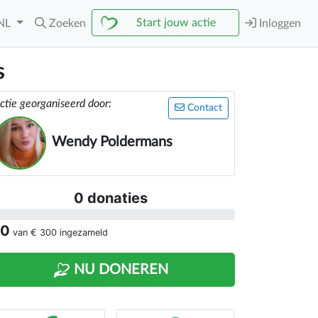
Start jouw actie
NL
Zoeken
Inloggen
s
ctie georganiseerd door:
Contact
Wendy Poldermans
0 donaties
 0
van
€ 300
ingezameld
NU DONEREN