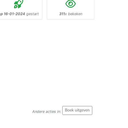
op 16-01-2024
gestart
311
x bekeken
Boek uitgeven
Andere acties in
: