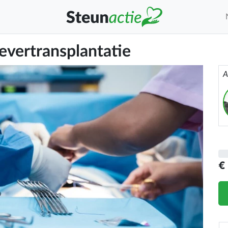
evertransplantatie
A
€