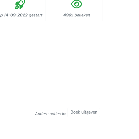
op 14-09-2022
gestart
496
x bekeken
Boek uitgeven
Andere acties in
: