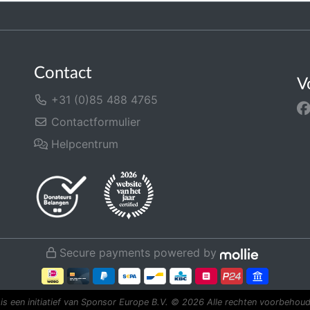
Contact
V
+31 (0)85 488 4765
Contactformulier
Helpcentrum
Secure payments powered by
is een initiatief van Sponsor Europe B.V.
© 2026 Alle rechten voorbehoud