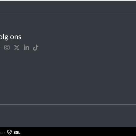
olg ons
en.
SSL