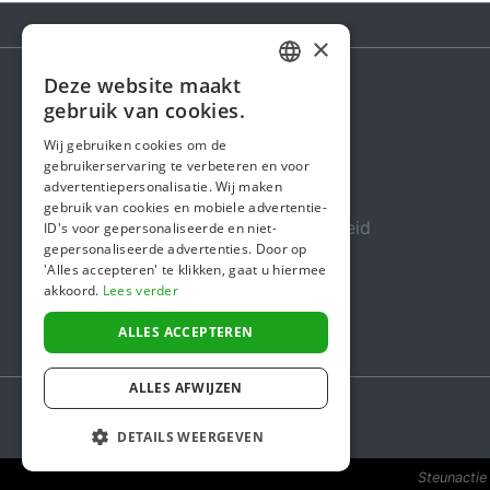
×
Deze website maakt
DUTCH
gebruik van cookies.
Steunactie
FRENCH
Wij gebruiken cookies om de
Over ons
gebruikerservaring te verbeteren en voor
ENGLISH
advertentiepersonalisatie. Wij maken
In de media
gebruik van cookies en mobiele advertentie-
Veiligheid & Betrouwbaarheid
ID's voor gepersonaliseerde en niet-
gepersonaliseerde advertenties. Door op
Algemene voorwaarden
'Alles accepteren' te klikken, gaat u hiermee
akkoord.
Lees verder
Privacybeleid
Cookiebeleid
ALLES ACCEPTEREN
ALLES AFWIJZEN
DETAILS WEERGEVEN
Steunactie 