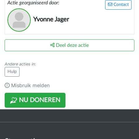
Actie georganiseerd door:
Contact
Yvonne Jager
Deel deze actie
Andere acties in
:
Hulp
Misbruik melden
NU DONEREN