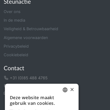
Steunactie
Over ons
In de media
Veiligheid & Betrouwbaarheid
Algemene voorwaarden
Privacybeleid
Cookiebeleid
Contact
+31 (0)85 488 4765
Contactformulier
×
Helpcentrum
Deze website maakt
DUTCH
gebruik van cookies.
FRENCH