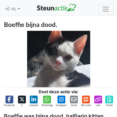
NL
Boeffie bijna dood.
Deel deze actie via:
Facebook
X
Linkedin
WhatsApp
Instagram
Email
QR-code
Link
Poster
Boeffie was bijna dood, halfjarig kitten