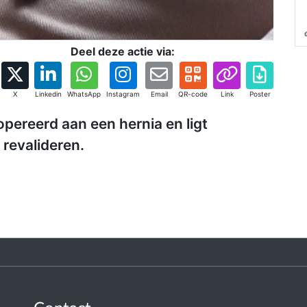
Deel deze actie via:
X
Linkedin
WhatsApp
Instagram
Email
QR-code
Link
Poster
pereerd aan een hernia en ligt
 revalideren.