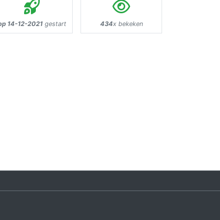
op 14-12-2021
gestart
434
x bekeken