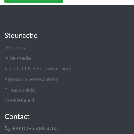
Steunactie
Over ons
In de media
Veiligheid & Betrouwbaarheid
Algemene voorwaarden
Privacybeleid
Cookiebeleid
Contact
+31 (0)85 488 4765