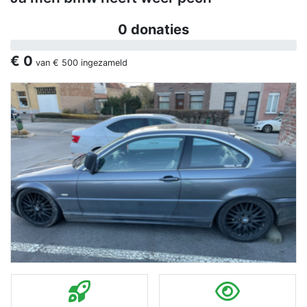
0 donaties
€ 0
van
€ 500
ingezameld