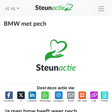
NL
BMW met pech
Deel deze actie via:
Facebook
X
Linkedin
WhatsApp
Instagram
Email
QR-code
Link
Poster
Ja men bmw heeft weer pech