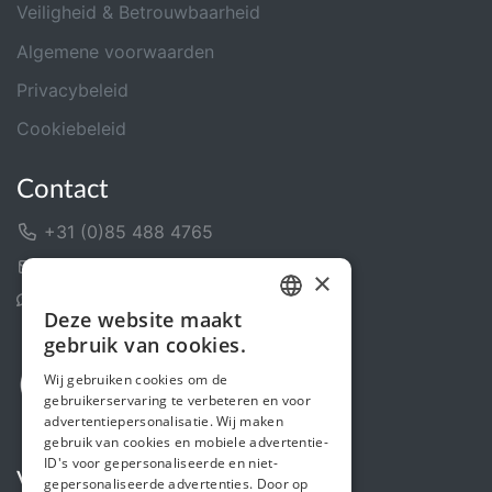
Veiligheid & Betrouwbaarheid
Algemene voorwaarden
Privacybeleid
Cookiebeleid
Contact
+31 (0)85 488 4765
Contactformulier
×
Helpcentrum
Deze website maakt
DUTCH
gebruik van cookies.
FRENCH
Wij gebruiken cookies om de
gebruikerservaring te verbeteren en voor
ENGLISH
advertentiepersonalisatie. Wij maken
gebruik van cookies en mobiele advertentie-
ID's voor gepersonaliseerde en niet-
Volg ons
gepersonaliseerde advertenties. Door op