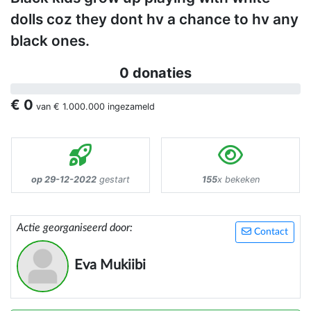
dolls coz they dont hv a chance to hv any
black ones.
0 donaties
€ 0
van
€ 1.000.000
ingezameld
op 29-12-2022
gestart
155
x bekeken
Actie georganiseerd door:
Contact
Eva Mukiibi