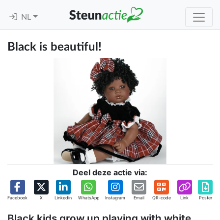
NL
Black is beautiful!
Deel deze actie via:
Facebook
X
Linkedin
WhatsApp
Instagram
Email
QR-code
Link
Poster
Black kids grow up playing with white