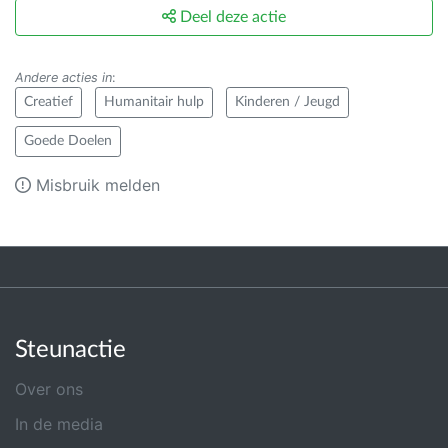
Deel deze actie
Andere acties in
:
Creatief
Humanitair hulp
Kinderen / Jeugd
Goede Doelen
Misbruik melden
Steunactie
Over ons
In de media