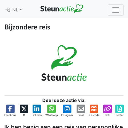
NL
Bijzondere reis
Deel deze actie via:
Facebook
X
Linkedin
WhatsApp
Instagram
Email
QR-code
Link
Poster
Ik ben bezig aan een reis van persoonlijke