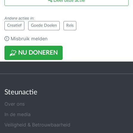
Deel deze actie
Andere acties in
:
Creatief
Goede Doelen
Reis
Misbruik melden
NU DONEREN
Steunactie
Over ons
In de media
Veiligheid & Betrouwbaarheid