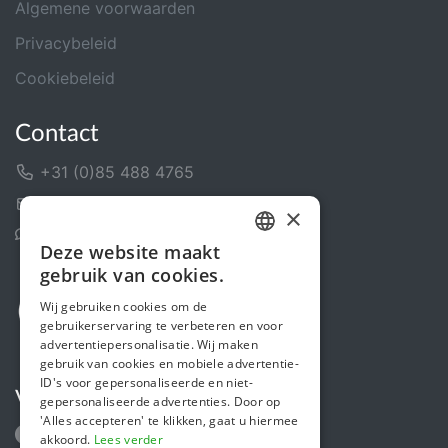
Algemene voorwaarden
Privacybeleid
Cookiebeleid
Contact
+31 (0)85 488 4765
Contactformulier
×
Helpcentrum
Deze website maakt
DUTCH
gebruik van cookies.
FRENCH
Wij gebruiken cookies om de
gebruikerservaring te verbeteren en voor
ENGLISH
advertentiepersonalisatie. Wij maken
gebruik van cookies en mobiele advertentie-
ID's voor gepersonaliseerde en niet-
Volg ons
gepersonaliseerde advertenties. Door op
'Alles accepteren' te klikken, gaat u hiermee
akkoord.
Lees verder