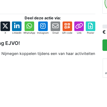
o
v
Deel deze actie via:
€
X
Linkedin
WhatsApp
Instagram
Email
QR-code
Link
Poster
ing EJVO!
 Nijmegen koppelen tijdens een van haar activiteiten
o