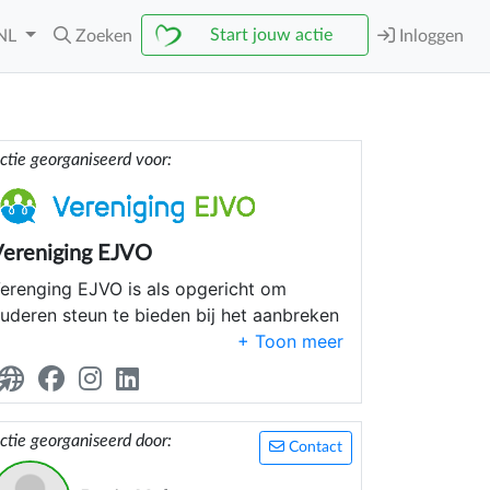
Start jouw actie
NL
Zoeken
Inloggen
ctie georganiseerd voor:
ereniging EJVO
erenging EJVO is als opgericht om
uderen steun te bieden bij het aanbreken
an hun gloriejaren. Deze steun wordt
oor EJVO geleverd door jongeren met
nvloed van zowel jong en oud om een
eef en steun brug tussen generaties te
ctie georganiseerd door:
laan. EJVO brengt in de omgeving van
Contact
ijmegen begeleiding bij ouderen die