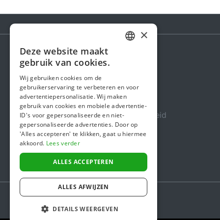
×
Deze website maakt
DUTCH
gebruik van cookies.
Steunactie
FRENCH
Wij gebruiken cookies om de
Over ons
gebruikerservaring te verbeteren en voor
ENGLISH
advertentiepersonalisatie. Wij maken
In de media
gebruik van cookies en mobiele advertentie-
Veiligheid & Betrouwbaarheid
ID's voor gepersonaliseerde en niet-
gepersonaliseerde advertenties. Door op
Algemene voorwaarden
'Alles accepteren' te klikken, gaat u hiermee
akkoord.
Lees verder
Privacybeleid
Cookiebeleid
ALLES ACCEPTEREN
ALLES AFWIJZEN
DETAILS WEERGEVEN