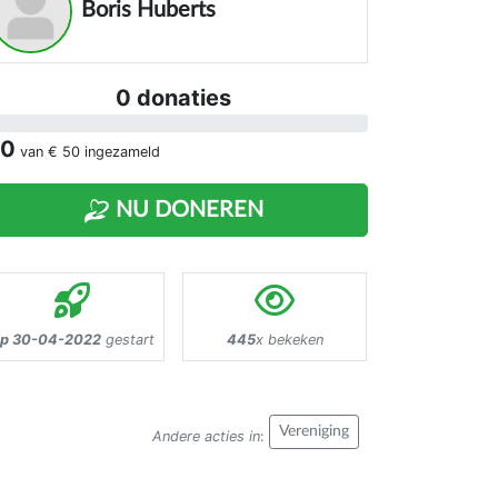
ndersteuning willen bij het onderhoud
Boris Huberts
an hun levensbehoeften en standaard.
0 donaties
 0
van
€ 50
ingezameld
NU DONEREN
p 30-04-2022
gestart
445
x bekeken
Vereniging
Andere acties in
: