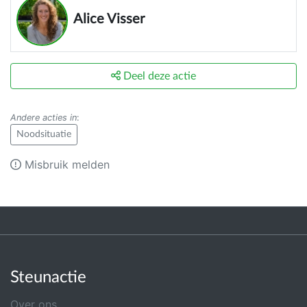
Alice Visser
Deel deze actie
Andere acties in
:
Noodsituatie
Misbruik melden
Steunactie
Over ons