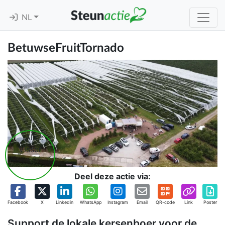
NL
BetuwseFruitTornado
Deel deze actie via:
Facebook
X
Linkedin
WhatsApp
Instagram
Email
QR-code
Link
Poster
Support de lokale kersenboer voor de