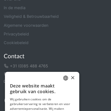
In de media
Veiligheid & Betrouwbaarheid
Algemene voorwaarden
Privacybeleid
Cookiebeleid
Contact
+31 (0)85 488 4765
Contactformulier
×
Helpcentrum
Deze website maakt
DUTCH
gebruik van cookies.
FRENCH
Wij gebruiken cookies om de
gebruikerservaring te verbeteren en voor
ENGLISH
advertentiepersonalisatie. Wij maken