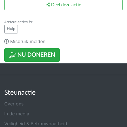
Deel deze actie
Andere acties in
:
Hulp
Misbruik melden
NU DONEREN
Steunactie
Over ons
In de media
Veiligheid & Betrouwbaarheid