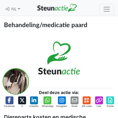
NL
Behandeling/medicatie paard
Deel deze actie via:
Facebook
X
Linkedin
WhatsApp
Instagram
Email
QR-code
Link
Poster
Dierenarts kosten en medische