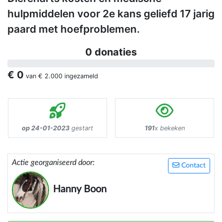
hulpmiddelen voor 2e kans geliefd 17 jarig
paard met hoefproblemen.
0 donaties
€ 0
van
€ 2.000
ingezameld
op 24-01-2023
gestart
191
x bekeken
Actie georganiseerd door:
Contact
Hanny Boon