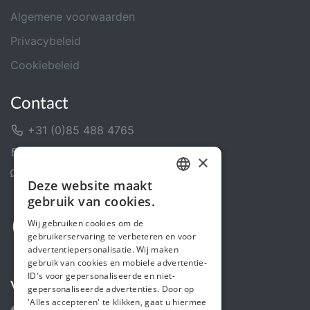
Algemene voorwaarden
Privacybeleid
Cookiebeleid
Contact
+31 (0)85 488 4765
Contactformulier
×
Helpcentrum
Deze website maakt
DUTCH
gebruik van cookies.
FRENCH
Wij gebruiken cookies om de
gebruikerservaring te verbeteren en voor
ENGLISH
advertentiepersonalisatie. Wij maken
gebruik van cookies en mobiele advertentie-
ID's voor gepersonaliseerde en niet-
Volg ons
gepersonaliseerde advertenties. Door op
'Alles accepteren' te klikken, gaat u hiermee