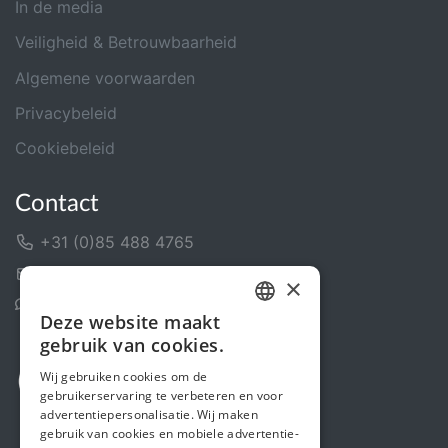
In de media
Veiligheid & Betrouwbaarheid
Algemene voorwaarden
Privacybeleid
Cookiebeleid
Contact
+31 (0)85 488 4765
Contactformulier
×
Helpcentrum
Deze website maakt
DUTCH
gebruik van cookies.
FRENCH
Wij gebruiken cookies om de
gebruikerservaring te verbeteren en voor
ENGLISH
advertentiepersonalisatie. Wij maken
gebruik van cookies en mobiele advertentie-