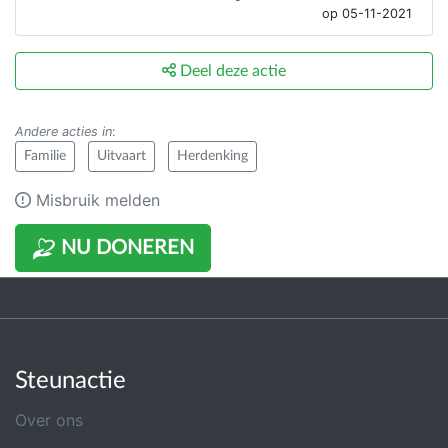
op 05-11-2021
Deel deze actie
Andere acties in
:
Familie
Uitvaart
Herdenking
Misbruik melden
NU DONEREN
Steunactie
Over ons