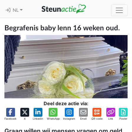
NL
Begrafenis baby lenn 16 weken oud.
Deel deze actie via:
Facebook
X
Linkedin
WhatsApp
Instagram
Email
QR-code
Link
Poster
Graag willen wij mensen vragen om geld