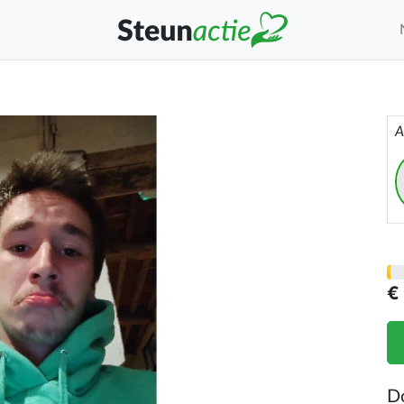
A
€
D