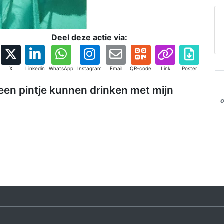
Deel deze actie via:
X
Linkedin
WhatsApp
Instagram
Email
QR-code
Link
Poster
 een pintje kunnen drinken met mijn