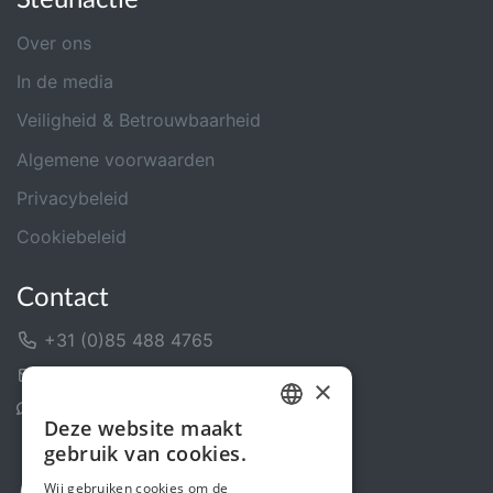
Over ons
In de media
Veiligheid & Betrouwbaarheid
Algemene voorwaarden
Privacybeleid
Cookiebeleid
Contact
+31 (0)85 488 4765
Contactformulier
×
Helpcentrum
Deze website maakt
DUTCH
gebruik van cookies.
FRENCH
Wij gebruiken cookies om de