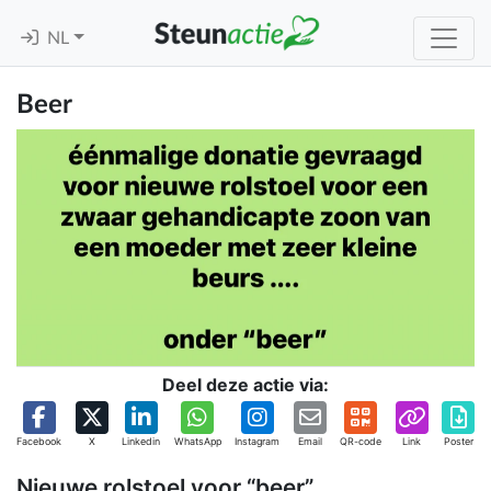
NL
Beer
Deel deze actie via:
Facebook
X
Linkedin
WhatsApp
Instagram
Email
QR-code
Link
Poster
Nieuwe rolstoel voor “beer”