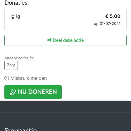
Donaties
Ig Ig
€ 5,00
op 31-07-2021
Deel deze actie
Andere acties in
:
Zorg
Misbruik melden
NU DONEREN
Steunactie