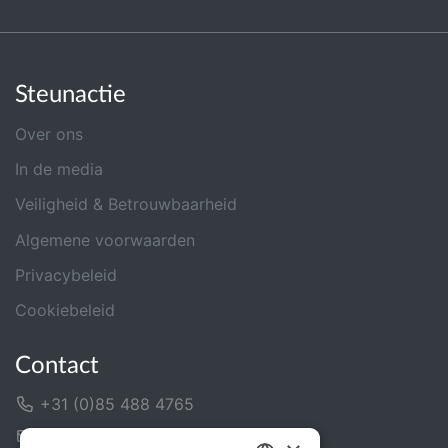
Steunactie
Over ons
In de media
Veiligheid & Betrouwbaarheid
Algemene voorwaarden
Privacybeleid
Cookiebeleid
Contact
+31 (0)85 488 4765
Contactformulier