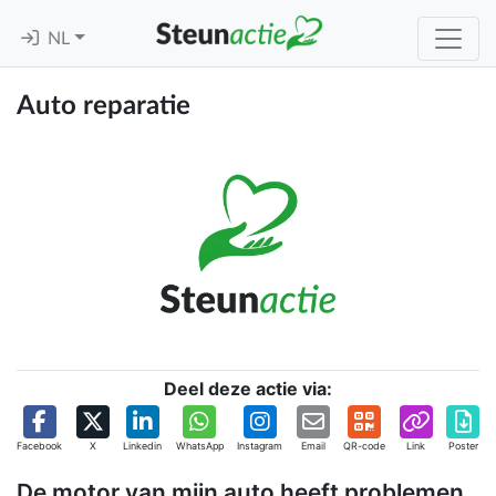
NL
Auto reparatie
Deel deze actie via:
Facebook
X
Linkedin
WhatsApp
Instagram
Email
QR-code
Link
Poster
De motor van mijn auto heeft problemen.