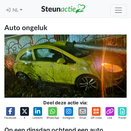
NL
Auto ongeluk
Deel deze actie via:
Facebook
X
Linkedin
WhatsApp
Instagram
Email
QR-code
Link
Poster
Op een dinsdag ochtend een auto