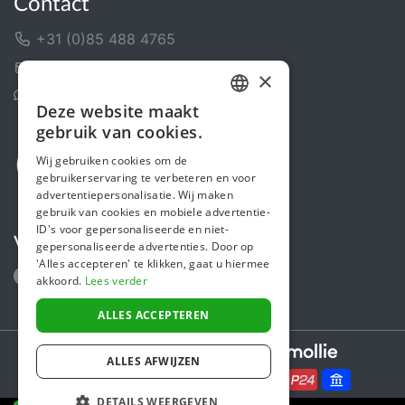
Contact
+31 (0)85 488 4765
Contactformulier
×
Helpcentrum
Deze website maakt
DUTCH
gebruik van cookies.
FRENCH
Wij gebruiken cookies om de
gebruikerservaring te verbeteren en voor
ENGLISH
advertentiepersonalisatie. Wij maken
gebruik van cookies en mobiele advertentie-
ID's voor gepersonaliseerde en niet-
Volg ons
gepersonaliseerde advertenties. Door op
'Alles accepteren' te klikken, gaat u hiermee
akkoord.
Lees verder
ALLES ACCEPTEREN
Secure payments powered by
ALLES AFWIJZEN
DETAILS WEERGEVEN