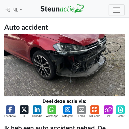
NL
Auto accident
Deel deze actie via:
Facebook
X
Linkedin
WhatsApp
Instagram
Email
QR-code
Link
Poster
Ik heb een auto accident gehad, De