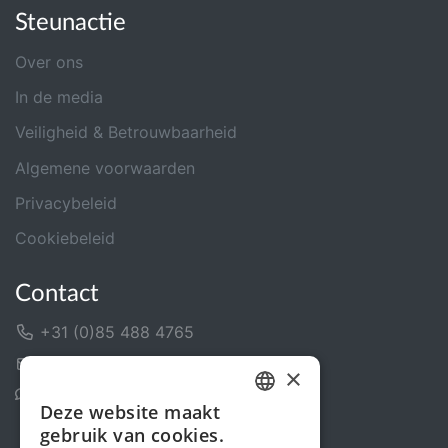
Steunactie
Over ons
In de media
Veiligheid & Betrouwbaarheid
Algemene voorwaarden
Privacybeleid
Cookiebeleid
Contact
+31 (0)85 488 4765
Contactformulier
×
Helpcentrum
Deze website maakt
DUTCH
gebruik van cookies.