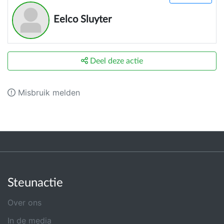
Eelco Sluyter
Deel deze actie
Misbruik melden
Steunactie
Over ons
In de media