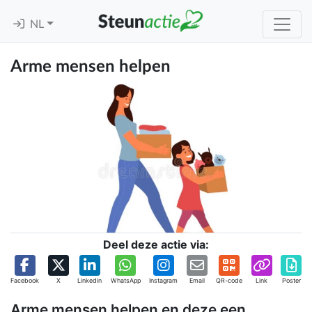
NL
Arme mensen helpen
Deel deze actie via:
Facebook
X
Linkedin
WhatsApp
Instagram
Email
QR-code
Link
Poster
Arme mensen helpen en deze een