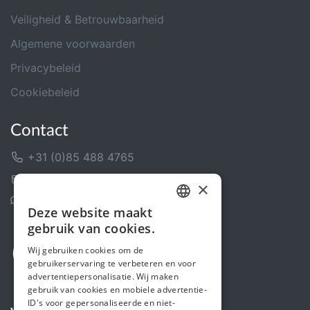
Veiligheid & Betrouwbaarheid
Algemene voorwaarden
Privacybeleid
Cookiebeleid
Contact
+31 (0)85 488 4765
Contactformulier
×
Helpcentrum
Deze website maakt
DUTCH
gebruik van cookies.
FRENCH
Wij gebruiken cookies om de
gebruikerservaring te verbeteren en voor
ENGLISH
advertentiepersonalisatie. Wij maken
gebruik van cookies en mobiele advertentie-
ID's voor gepersonaliseerde en niet-