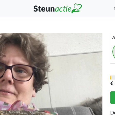
A
€
D