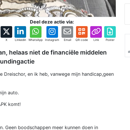
Deel deze actie via:
X
Linkedin
WhatsApp
Instagram
Email
QR-code
Link
Poster
n, helaas niet de financiële middelen
undingactie
e Dreischor, en ik heb, vanwege mijn handicap,geen
ijn auto.
 APK komt!
zen. Geen boodschappen meer kunnen doen in