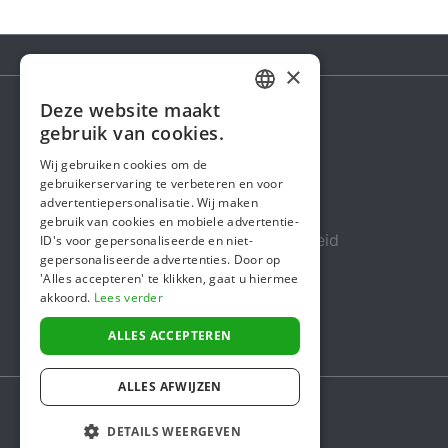
×
Deze website maakt
DUTCH
gebruik van cookies.
Steunactie
FRENCH
Wij gebruiken cookies om de
Over ons
gebruikerservaring te verbeteren en voor
ENGLISH
advertentiepersonalisatie. Wij maken
In de media
gebruik van cookies en mobiele advertentie-
Veiligheid & Betrouwbaarheid
ID's voor gepersonaliseerde en niet-
gepersonaliseerde advertenties. Door op
Algemene voorwaarden
'Alles accepteren' te klikken, gaat u hiermee
akkoord.
Lees verder
Privacybeleid
Cookiebeleid
ALLES ACCEPTEREN
ALLES AFWIJZEN
DETAILS WEERGEVEN