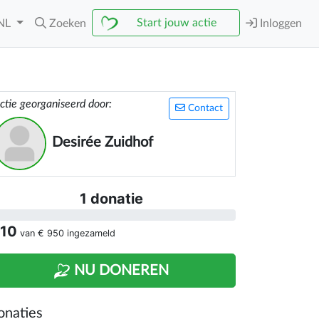
Start jouw actie
NL
Zoeken
Inloggen
ctie georganiseerd door:
Contact
Desirée Zuidhof
1 donatie
 10
van
€ 950
ingezameld
NU DONEREN
onaties