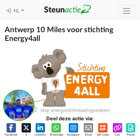
NL
Antwerp 10 Miles voor stichting
Energy4all
Deel deze actie via:
Facebook
X
Linkedin
WhatsApp
Instagram
Email
QR-code
Link
Poster