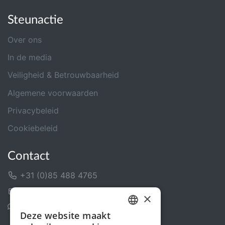
Steunactie
Over ons
In de media
Veiligheid & Betrouwbaarheid
Algemene voorwaarden
Privacybeleid
Cookiebeleid
Contact
+31 (0)85 488 4765
Contactformulier
×
Helpcentrum
Deze website maakt
DUTCH