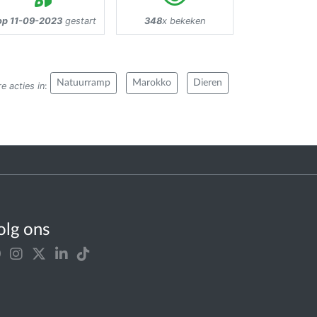
op 11-09-2023
gestart
348
x bekeken
Natuurramp
Marokko
Dieren
e acties in
:
olg ons