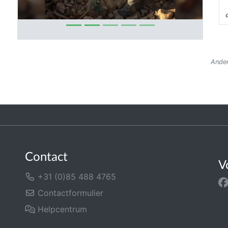
Ander
Contact
V
+31 (0)85 488 4765
Contactformulier
Helpcentrum