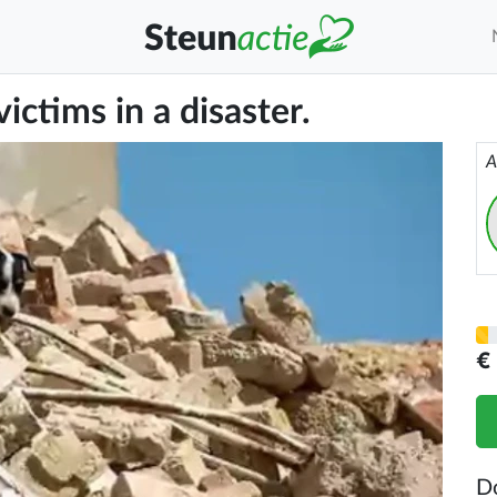
ictims in a disaster.
A
€
D