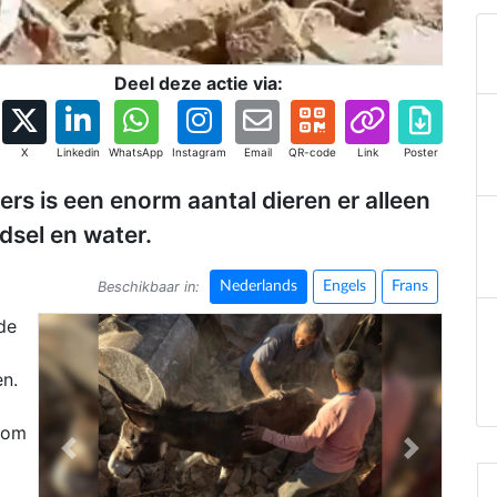
Deel deze actie via:
X
Linkedin
WhatsApp
Instagram
Email
QR-code
Link
Poster
ers is een enorm aantal dieren er alleen
dsel en water.
Beschikbaar in:
Nederlands
Engels
Frans
de
en.
s om
Previous
Next