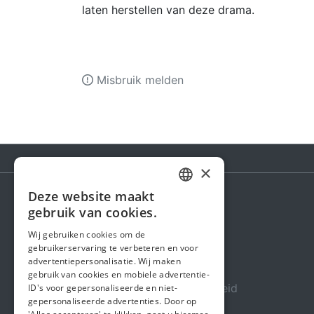
laten herstellen van deze drama.
Misbruik melden
×
Deze website maakt
DUTCH
gebruik van cookies.
Steunactie
FRENCH
Wij gebruiken cookies om de
Over ons
gebruikerservaring te verbeteren en voor
ENGLISH
advertentiepersonalisatie. Wij maken
In de media
gebruik van cookies en mobiele advertentie-
Veiligheid & Betrouwbaarheid
ID's voor gepersonaliseerde en niet-
gepersonaliseerde advertenties. Door op
Algemene voorwaarden