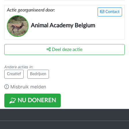
Om dit project te ondersteunen hebben wij deze
steunactie gestart.
Actie georganiseerd door:
Contact
Groetjes het Animal Academy Team
Animal Academy Belgium
animalacademybelgium@gmail.com
Deel deze actie
Andere acties in
:
Creatief
Bedrijven
Misbruik melden
NU DONEREN