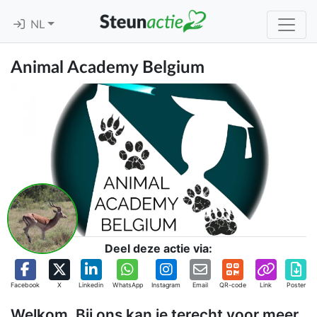
NL
Animal Academy Belgium
Deel deze actie via:
Facebook
X
Linkedin
WhatsApp
Instagram
Email
QR-code
Link
Poster
Welkom, Bij ons kan je terecht voor meer