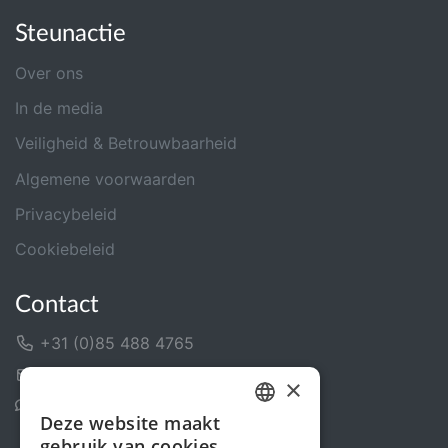
Steunactie
Over ons
In de media
Veiligheid & Betrouwbaarheid
Algemene voorwaarden
Privacybeleid
Cookiebeleid
Contact
+31 (0)85 488 4765
Contactformulier
×
Helpcentrum
Deze website maakt
DUTCH
gebruik van cookies.