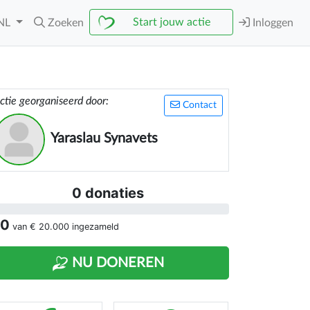
Start jouw actie
NL
Zoeken
Inloggen
ctie georganiseerd door:
Contact
Yaraslau Synavets
0 donaties
 0
van
€ 20.000
ingezameld
NU DONEREN