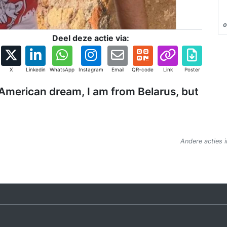
o
Deel deze actie via:
X
Linkedin
WhatsApp
Instagram
Email
QR-code
Link
Poster
y American dream, I am from Belarus, but
Andere acties i