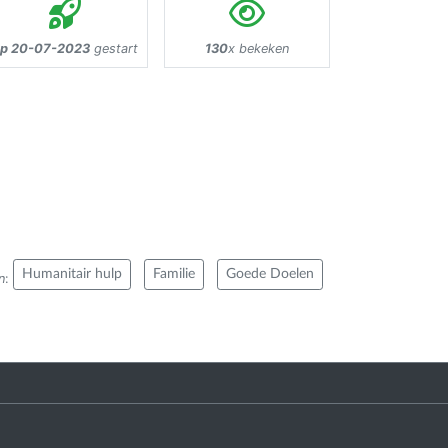
p 20-07-2023
gestart
130
x bekeken
Humanitair hulp
Familie
Goede Doelen
n
: