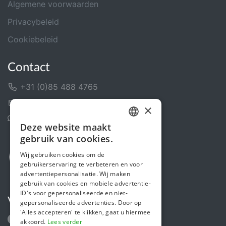
Algemene voorwaarden
Privacybeleid
Cookiebeleid
Contact
+31 (0)85 488 4765
Contactformulier
×
Helpcentrum
Deze website maakt
DUTCH
gebruik van cookies.
FRENCH
Wij gebruiken cookies om de
gebruikerservaring te verbeteren en voor
ENGLISH
advertentiepersonalisatie. Wij maken
gebruik van cookies en mobiele advertentie-
ID's voor gepersonaliseerde en niet-
Volg ons
gepersonaliseerde advertenties. Door op
'Alles accepteren' te klikken, gaat u hiermee
akkoord.
Lees verder