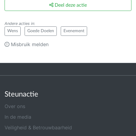
Deel deze actie
Andere acties in
:
Wens
Goede Doelen
Evenement
Misbruik melden
Steunactie
Over ons
In de media
Veiligheid & Betrouwbaarheid