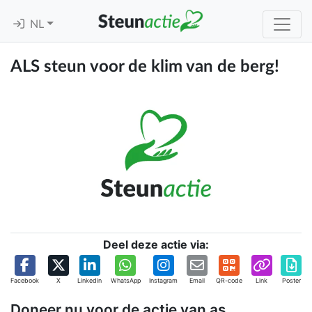
NL
ALS steun voor de klim van de berg!
Deel deze actie via:
Facebook
X
Linkedin
WhatsApp
Instagram
Email
QR-code
Link
Poster
Doneer nu voor de actie van as