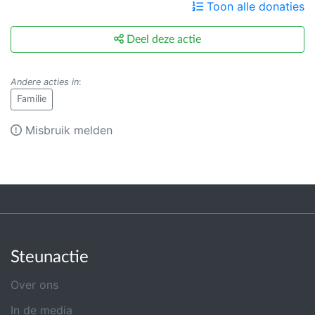
Toon alle donaties
Deel deze actie
Andere acties in
:
Familie
Misbruik melden
Steunactie
Over ons
In de media