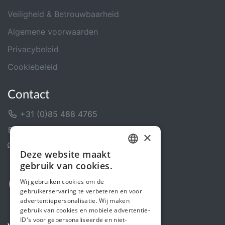
Veiligheid & Betrouwbaarheid
Algemene voorwaarden
Privacybeleid
Cookiebeleid
Contact
+31 (0)85 488 4765
Contactformulier
×
Helpcentrum
Deze website maakt
DUTCH
gebruik van cookies.
FRENCH
Wij gebruiken cookies om de
gebruikerservaring te verbeteren en voor
ENGLISH
advertentiepersonalisatie. Wij maken
gebruik van cookies en mobiele advertentie-
ID's voor gepersonaliseerde en niet-