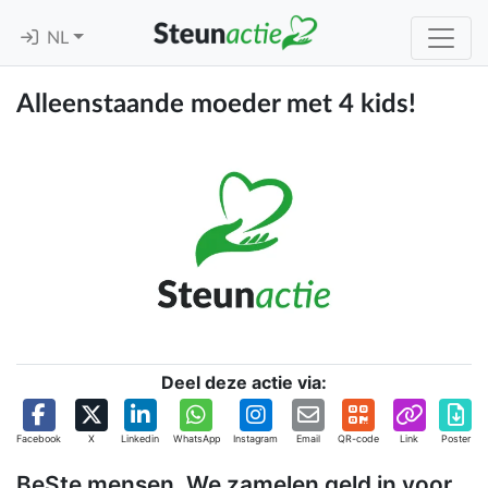
NL
Alleenstaande moeder met 4 kids!
Deel deze actie via:
Facebook
X
Linkedin
WhatsApp
Instagram
Email
QR-code
Link
Poster
BeSte mensen, We zamelen geld in voor