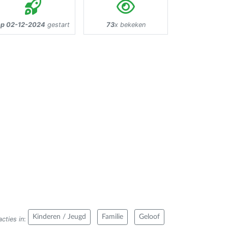
op 02-12-2024
gestart
73
x bekeken
Kinderen / Jeugd
Familie
Geloof
cties in
: