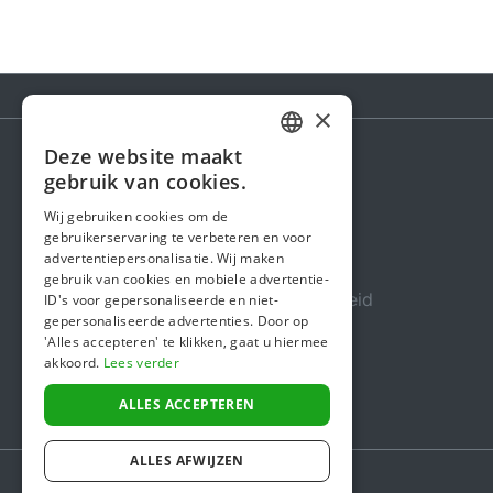
×
Deze website maakt
DUTCH
gebruik van cookies.
Steunactie
FRENCH
Wij gebruiken cookies om de
Over ons
gebruikerservaring te verbeteren en voor
ENGLISH
advertentiepersonalisatie. Wij maken
In de media
gebruik van cookies en mobiele advertentie-
Veiligheid & Betrouwbaarheid
ID's voor gepersonaliseerde en niet-
gepersonaliseerde advertenties. Door op
Algemene voorwaarden
'Alles accepteren' te klikken, gaat u hiermee
akkoord.
Lees verder
Privacybeleid
Cookiebeleid
ALLES ACCEPTEREN
ALLES AFWIJZEN