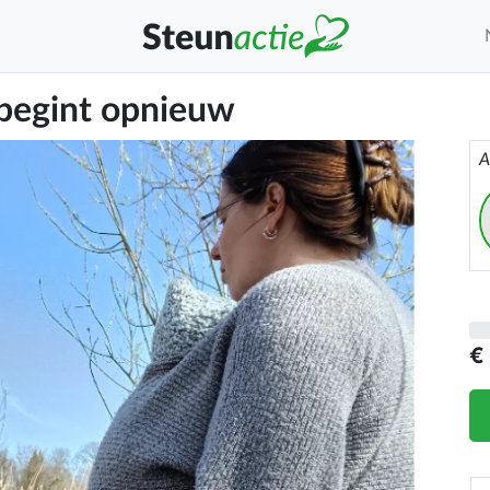
begint opnieuw
A
€