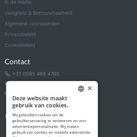
In de media
Veiligheid & Betrouwbaarheid
Algemene voorwaarden
Privacybeleid
Cookiebeleid
Contact
+31 (0)85 488 4765
Contactformulier
×
Helpcentrum
Deze website maakt
DUTCH
gebruik van cookies.
FRENCH
Wij gebruiken cookies om de
gebruikerservaring te verbeteren en voor
ENGLISH
advertentiepersonalisatie. Wij maken
gebruik van cookies en mobiele advertentie-