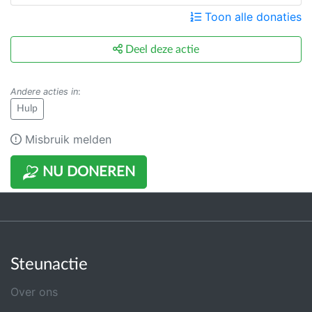
Toon alle donaties
Deel deze actie
Andere acties in
:
Hulp
Misbruik melden
NU DONEREN
Steunactie
Over ons