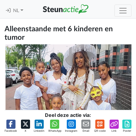
NL
Alleenstaande met 6 kinderen en
tumor
Deel deze actie via:
Facebook
X
Linkedin
WhatsApp
Instagram
Email
QR-code
Link
Poster