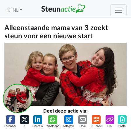
NL
Alleenstaande mama van 3 zoekt
steun voor een nieuwe start
Deel deze actie via:
Facebook
X
Linkedin
WhatsApp
Instagram
Email
QR-code
Link
Poster