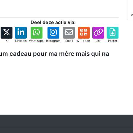
o
Deel deze actie via:
X
Linkedin
WhatsApp
Instagram
Email
QR-code
Link
Poster
re um cadeau pour ma mère mais qui na