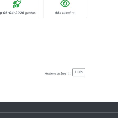
p 06-04-2026
gestart
45
x bekeken
Hulp
Andere acties in
: