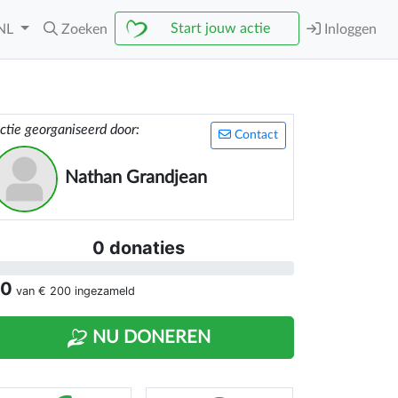
Start jouw actie
NL
Zoeken
Inloggen
ctie georganiseerd door:
Contact
Nathan Grandjean
0 donaties
 0
van
€ 200
ingezameld
NU DONEREN