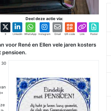
Deel deze actie via:
X
Linkedin
WhatsApp
Instagram
Email
QR-code
Link
Poster
an voor René en Ellen vele jaren kosters
t pensioen.
n 30
van
0+
n
 ze
ik