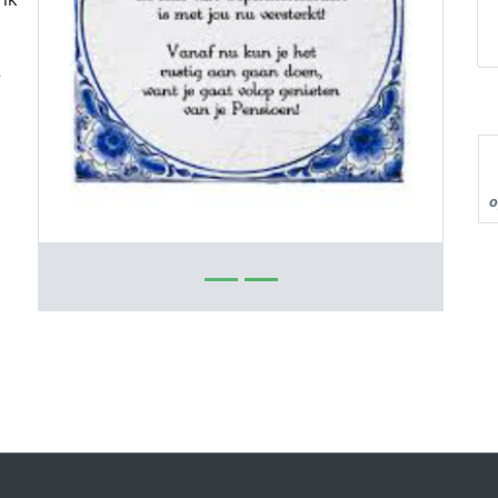
Previous
Next
?
o