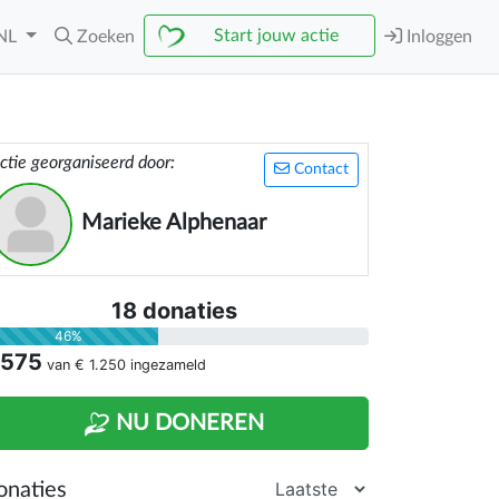
Start jouw actie
NL
Zoeken
Inloggen
ctie georganiseerd door:
Contact
Marieke Alphenaar
18 donaties
46%
 575
van
€ 1.250
ingezameld
NU DONEREN
onaties