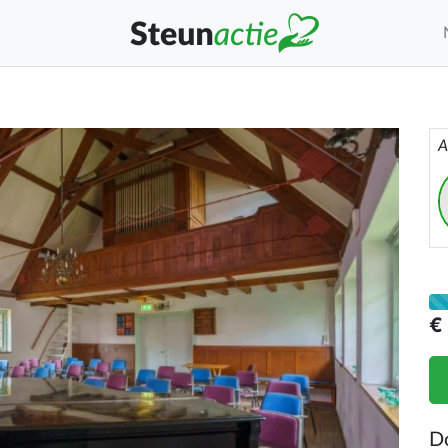
A
€
D