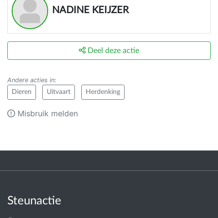
NADINE KEIJZER
Deel deze actie
Andere acties in
:
Dieren
Uitvaart
Herdenking
Misbruik melden
Steunactie