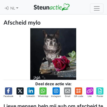
NL
Afscheid mylo
Deel deze actie via:
Facebook
X
Linkedin
WhatsApp
Instagram
Email
QR-code
Link
Poster
Lieve mensen,help mij aub om afscheid te