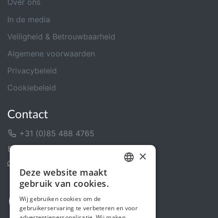
Over ons
In de media
Veiligheid & Betrouwbaarheid
Algemene voorwaarden
Privacybeleid
Cookiebeleid
Contact
+31 (0)85 488 4765
Contactformulier
×
Helpcentrum
Deze website maakt
DUTCH
gebruik van cookies.
FRENCH
Wij gebruiken cookies om de
gebruikerservaring te verbeteren en voor
ENGLISH
advertentiepersonalisatie. Wij maken