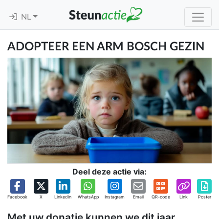
NL
ADOPTEER EEN ARM BOSCH GEZIN
Deel deze actie via:
Facebook
X
Linkedin
WhatsApp
Instagram
Email
QR-code
Link
Poster
Met uw donatie kunnen we dit jaar