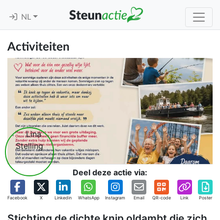
NL
Activiteiten
Deel deze actie via:
Facebook
X
Linkedin
WhatsApp
Instagram
Email
QR-code
Link
Poster
Stichting de dichte knip oldambt die zich