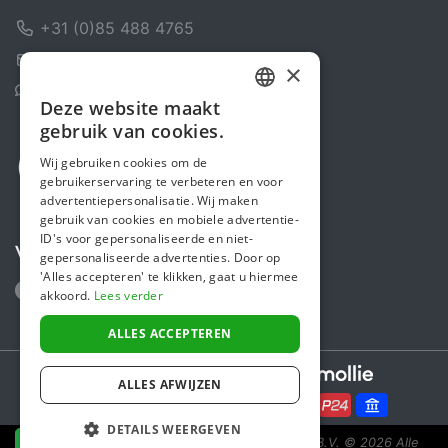
+31 (0)85 488 4765
Contactformulier
×
Helpcentrum
Deze website maakt
DUTCH
gebruik van cookies.
FRENCH
Wij gebruiken cookies om de
gebruikerservaring te verbeteren en voor
ENGLISH
advertentiepersonalisatie. Wij maken
gebruik van cookies en mobiele advertentie-
ID's voor gepersonaliseerde en niet-
Volg ons
gepersonaliseerde advertenties. Door op
'Alles accepteren' te klikken, gaat u hiermee
akkoord.
Lees verder
ALLES ACCEPTEREN
Secure payments powered by
ALLES AFWIJZEN
DETAILS WEERGEVEN
Steunactie is een initiatief van Sponsor Europe B.V.
© 2026 Alle