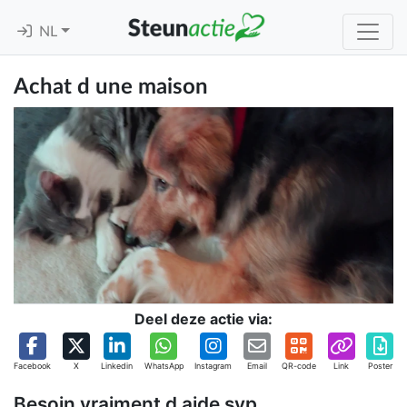
NL
Achat d une maison
Deel deze actie via:
Facebook
X
Linkedin
WhatsApp
Instagram
Email
QR-code
Link
Poster
Besoin vraiment d aide svp