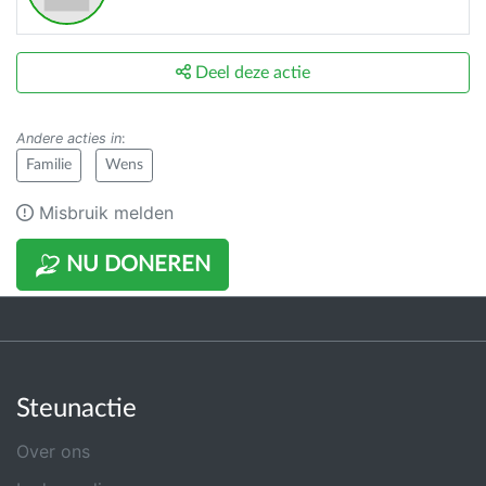
Deel deze actie
Andere acties in
:
Familie
Wens
Misbruik melden
NU DONEREN
Steunactie
Over ons