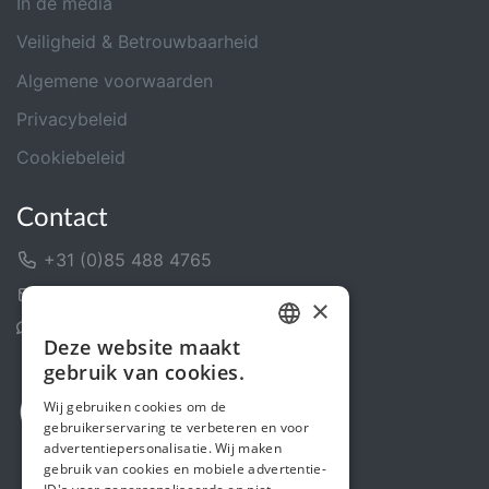
In de media
Veiligheid & Betrouwbaarheid
Algemene voorwaarden
Privacybeleid
Cookiebeleid
Contact
+31 (0)85 488 4765
Contactformulier
×
Helpcentrum
Deze website maakt
DUTCH
gebruik van cookies.
FRENCH
Wij gebruiken cookies om de
gebruikerservaring te verbeteren en voor
ENGLISH
advertentiepersonalisatie. Wij maken
gebruik van cookies en mobiele advertentie-