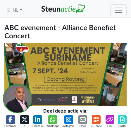
NL
ABC evenement - Alliance Benefiet
Concert
Deel deze actie via:
Facebook
X
Linkedin
WhatsApp
Instagram
Email
QR-code
Link
Poster