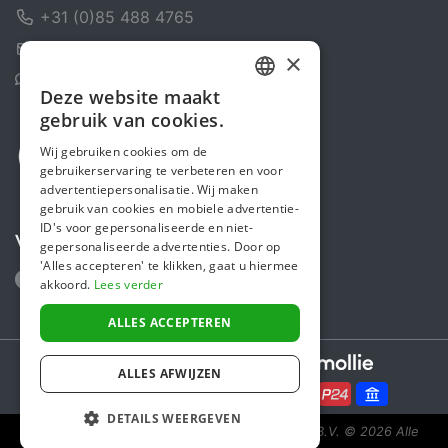
+31 (0)85 488 4765
Contactformulier
×
Helpcentrum
Deze website maakt
DUTCH
gebruik van cookies.
FRENCH
Wij gebruiken cookies om de
gebruikerservaring te verbeteren en voor
ENGLISH
advertentiepersonalisatie. Wij maken
gebruik van cookies en mobiele advertentie-
ID's voor gepersonaliseerde en niet-
Volg ons
gepersonaliseerde advertenties. Door op
'Alles accepteren' te klikken, gaat u hiermee
akkoord.
Lees verder
ALLES ACCEPTEREN
Secure payments powered by
ALLES AFWIJZEN
DETAILS WEERGEVEN
Steunactie is een initiatief van Sponsor Europe B.V.
© 2026 Alle