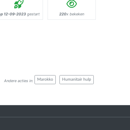
op 12-09-2023
gestart
220
x bekeken
Marokko
Humanitair hulp
Andere acties in
: